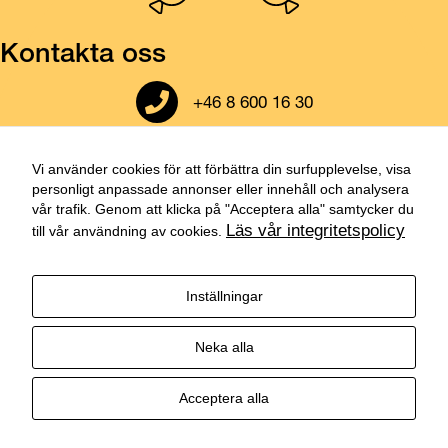
Kontakta oss
Ring till oss
+46 8 600 16 30
Öppna vår adress i google maps
Cementvägen 33
136 50 Jordbro
Vi använder cookies för att förbättra din surfupplevelse, visa
personligt anpassade annonser eller innehåll och analysera
Skicka ett mail till oss
vår trafik. Genom att klicka på "Acceptera alla" samtycker du
order@specialchark.se
Läs vår integritetspolicy
till vår användning av cookies.
Skicka ett mail till oss
Cookies-inställningar
Inställningar
Besök vår instagram
Besök vår facebook
Besök vår Linkedin
Neka alla
Acceptera alla
© 2026 Specialchark Stockholm AB. All Rights Reserved.