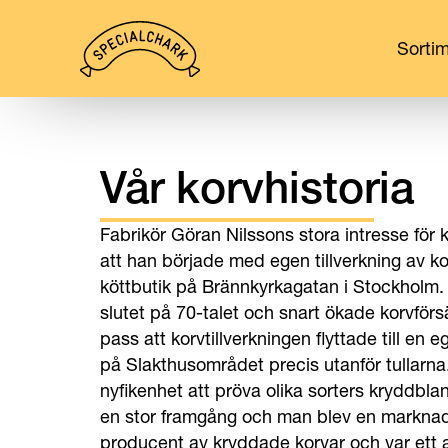
Sorti
Vår korvhistoria
Fabrikör Göran Nilssons stora intresse för ko
att han började med egen tillverkning av kor
köttbutik på Brännkyrkagatan i Stockholm. 
slutet på 70-talet och snart ökade korvförs
pass att korvtillverkningen flyttade till en 
på Slakthusområdet precis utanför tullarn
nyfikenhet att pröva olika sorters kryddbla
en stor framgång och man blev en markna
producent av kryddade korvar och var ett a