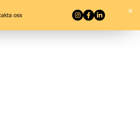
×
Besök vår instagram
Besök vår facebook
Besök vår Linkedi
takta oss