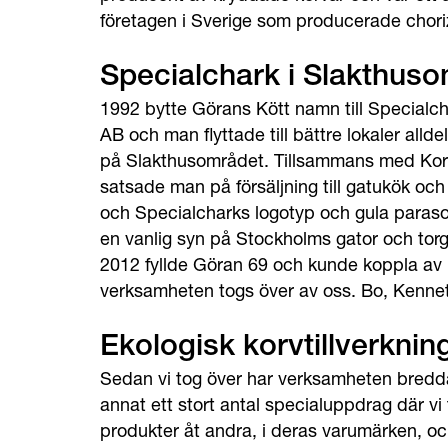
företagen i Sverige som producerade chori
Specialchark i Slakthus
1992 bytte Görans Kött namn till Specialc
AB och man flyttade till bättre lokaler allde
på Slakthusområdet. Tillsammans med Ko
satsade man på försäljning till gatukök oc
och Specialcharks logotyp och gula parasoll
en vanlig syn på Stockholms gator och to
2012 fyllde Göran 69 och kunde koppla av
verksamheten togs över av oss. Bo, Kenne
Ekologisk korvtillverknin
Sedan vi tog över har verksamheten bred
annat ett stort antal specialuppdrag där vi t
produkter åt andra, i deras varumärken, oc