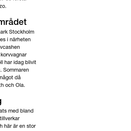
zo.
området
hark Stockholm
les i närheten
rvcashen
h korvvagnar
 har idag blivit
rg. Sommaren
 något då
th och Ola.
g
dats med bland
illverkar
h här är en stor