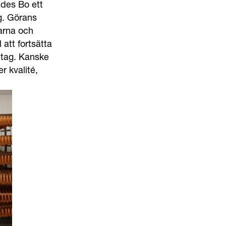
ades Bo ett
g. Görans
garna och
 att fortsätta
etag. Kanske
r kvalité,