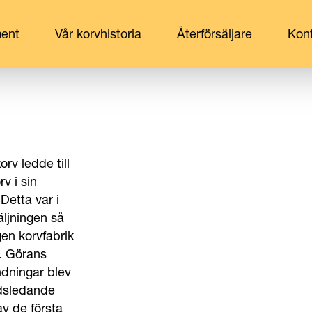
ment
Vår korvhistoria
Återförsäljare
Kon
rv ledde till
v i sin
Detta var i
äljningen så
egen korvfabrik
a. Görans
ndningar blev
dsledande
v de första