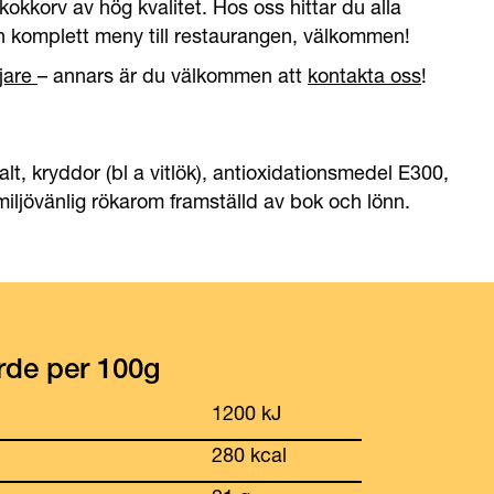
 kokkorv av hög kvalitet. Hos oss hittar du alla
n komplett meny till restaurangen, välkommen!
jare
– annars är du välkommen att
kontakta oss
!
 salt, kryddor (bl a vitlök), antioxidationsmedel E300,
ljövänlig rökarom framställd av bok och lönn.
rde per 100g
1200 kJ
280 kcal