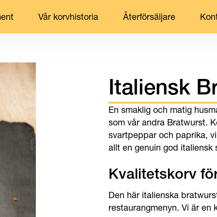
ment
Vår korvhistoria
Återförsäljare
Kon
Italiensk B
En smaklig och matig husman
som vår andra Bratwurst. 
svartpeppar och paprika, vi
allt en genuin god italiensk
Kvalitetskorv f
Den här italienska bratwurs
restaurangmenyn. Vi är en k