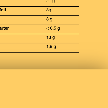
21 g
fett
8g
8 g
arter
< 0,5 g
13 g
1,9 g