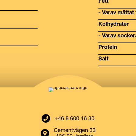
Fett
- Varav mättat 
Kolhydrater
- Varav socker
Protein
Salt
Ring till oss
+46 8 600 16 30
Cementvägen 33
Öppna vår adress i google maps