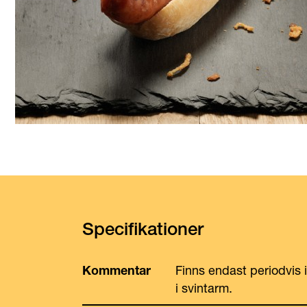
Specifikationer
Kommentar
Finns endast periodvis 
i svintarm.