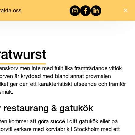
×
Besök vår instagram
Besök vår facebook
Besök vår Linkedi
takta oss
ratwurst
skorv men inte med fullt lika framträdande vitlök
Korven är kryddad med bland annat grovmalen
lket ger den ett karakteristiskt utseende och framför
 smak.
ör restaurang & gatukök
ten kommer att göra succé i ditt gatukök eller på
orvtillverkare med korvfabrik i Stockholm med ett