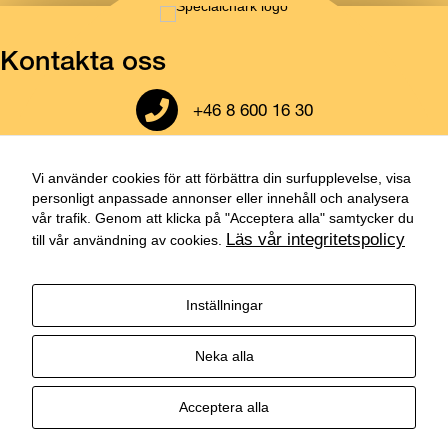
Kontakta oss
Ring till oss
+46 8 600 16 30
Öppna vår adress i google maps
Cementvägen 33
136 50 Jordbro
Vi använder cookies för att förbättra din surfupplevelse, visa
personligt anpassade annonser eller innehåll och analysera
Skicka ett mail till oss
vår trafik. Genom att klicka på "Acceptera alla" samtycker du
order@specialchark.se
Läs vår integritetspolicy
till vår användning av cookies.
Skicka ett mail till oss
Cookies-inställningar
Besök vår instagram
Inställningar
Besök vår facebook
Besök vår Linkedin
Neka alla
Acceptera alla
© 2026 Specialchark Stockholm AB. All Rights Reserved.